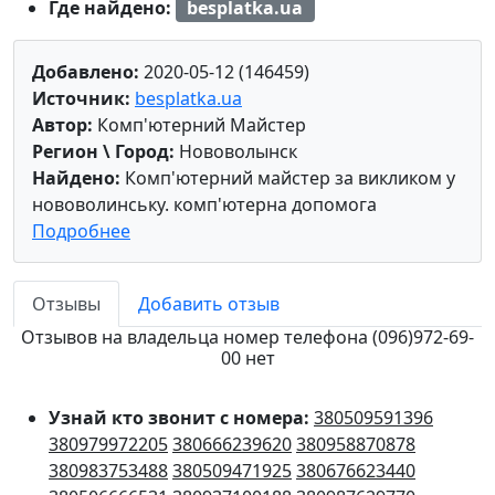
Где найдено:
besplatka.ua
Добавлено:
2020-05-12 (146459)
Источник:
besplatka.ua
Автор:
Комп'ютерний Майстер
Регион \ Город:
Нововолынск
Найдено:
Комп'ютерний майстер за викликом у
нововолинську. комп'ютерна допомога
Подробнее
Отзывы
Добавить отзыв
Отзывов на владельца номер телефона (096)972-69-
00 нет
Узнай кто звонит с номера:
380509591396
380979972205
380666239620
380958870878
380983753488
380509471925
380676623440