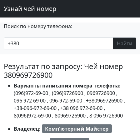
Узнай чей номер
Поиск по номеру телефона:
Найти
Результат по запросу: Чей номер
380969726900
Варианты написания номера телефона:
(096)972-69-00
,
(096)9726900
,
0969726900
,
096 972 69 00
,
096-972-69-00
,
+380969726900
,
+38-096-972-69-00
,
+38 096 972-69-00
,
8(096)972-69-00
,
80969726900
,
8 096 9726900
Владелец:
Комп'ютерний Майстер