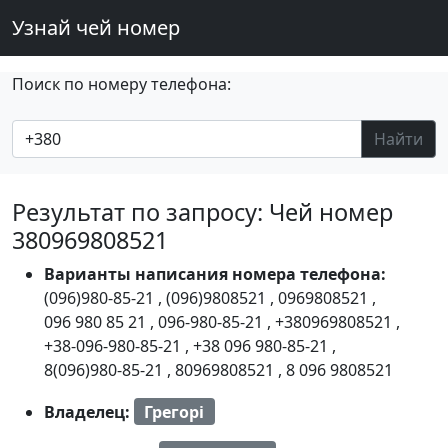
Узнай чей номер
Поиск по номеру телефона:
Найти
Результат по запросу: Чей номер
380969808521
Варианты написания номера телефона:
(096)980-85-21
,
(096)9808521
,
0969808521
,
096 980 85 21
,
096-980-85-21
,
+380969808521
,
+38-096-980-85-21
,
+38 096 980-85-21
,
8(096)980-85-21
,
80969808521
,
8 096 9808521
Владелец:
Грегорі