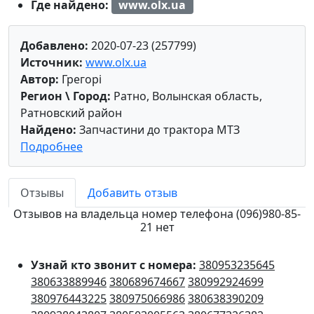
Где найдено:
www.olx.ua
Добавлено:
2020-07-23 (257799)
Источник:
www.olx.ua
Автор:
Грегорі
Регион \ Город:
Ратно, Волынская область,
Ратновский район
Найдено:
Запчастини до трактора МТЗ
Подробнее
Отзывы
Добавить отзыв
Отзывов на владельца номер телефона (096)980-85-
21 нет
Узнай кто звонит с номера:
380953235645
380633889946
380689674667
380992924699
380976443225
380975066986
380638390209