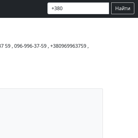
Найти
37 59
,
096-996-37-59
,
+380969963759
,