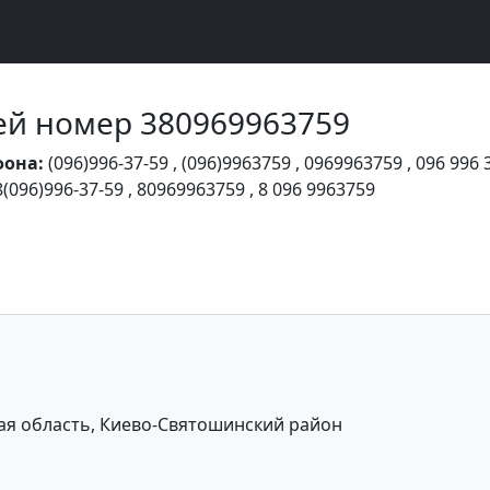
Чей номер 380969963759
фона:
(096)996-37-59
,
(096)9963759
,
0969963759
,
096 996 
8(096)996-37-59
,
80969963759
,
8 096 9963759
ая область, Киево-Святошинский район