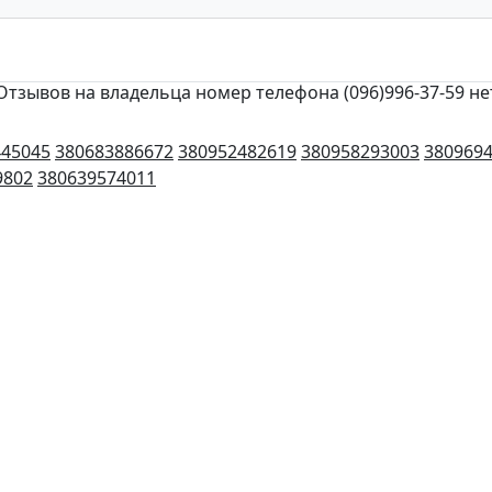
Отзывов на владельца номер телефона (096)996-37-59 не
445045
380683886672
380952482619
380958293003
380969
9802
380639574011