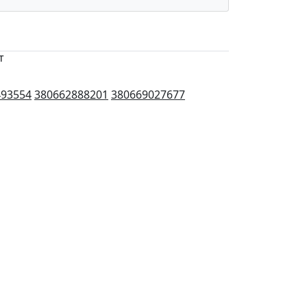
т
493554
380662888201
380669027677