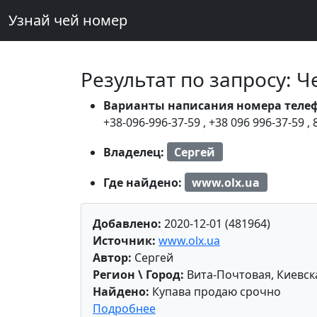
Узнай чей номер
Результат по запросу: 
Варианты написания номера теле
+38-096-996-37-59
,
+38 096 996-37-59
,
Владелец:
Сергей
Где найдено:
www.olx.ua
Добавлено:
2020-12-01 (481964)
Источник:
www.olx.ua
Автор:
Сергей
Регион \ Город:
Вита-Почтовая, Киевск
Найдено:
Купава продаю срочно
Подробнее