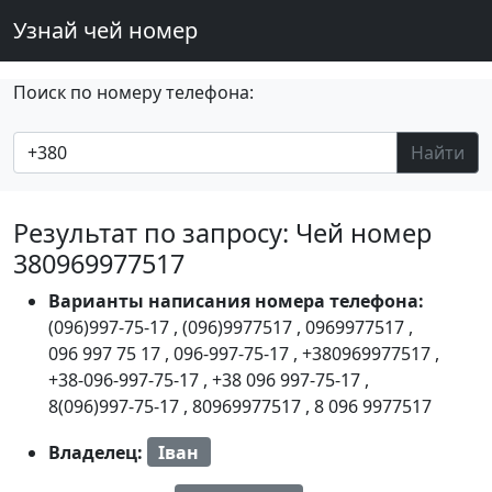
Узнай чей номер
Поиск по номеру телефона:
Найти
Результат по запросу: Чей номер
380969977517
Варианты написания номера телефона:
(096)997-75-17
,
(096)9977517
,
0969977517
,
096 997 75 17
,
096-997-75-17
,
+380969977517
,
+38-096-997-75-17
,
+38 096 997-75-17
,
8(096)997-75-17
,
80969977517
,
8 096 9977517
Владелец:
Іван