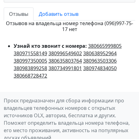
Отзывы
Добавить отзыв
Отзывов на владельца номер телефона (096)997-75-
17 нет
Узнай кто звонит с номера:
380665999805
380971558149
380996549602
380638952964
380997350005
380635803764
380963503306
380983899258
380734991801
380974834050
380668728472
Проєк предназначен для сбора информации про
владельцев телефонных номеров с открытых
источников OLX, авториа, бесплатка и других.
Поможет определить владельца номера телефона,
его место проживания, активность на популярных
досках объявлений.