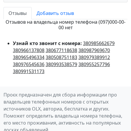
Отзывы
Добавить отзыв
Отзывов на владельца номер телефона (097)000-00-
00 нет
Узнай кто звонит с номера:
380985662679
380966137808
380677118638
380987969670
380965496334
380508751183
380979389912
380976545636
380993538579
380955257796
380991531173
Проєк предназначен для сбора информации про
владельцев телефонных номеров с открытых
источников OLX, авториа, бесплатка и других.
Поможет определить владельца номера телефона,
его место проживания, активность на популярных
досках объявлений.