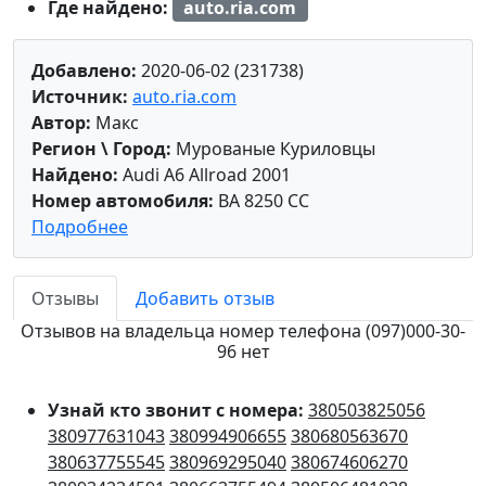
Где найдено:
auto.ria.com
Добавлено:
2020-06-02 (231738)
Источник:
auto.ria.com
Автор:
Макс
Регион \ Город:
Мурованые Куриловцы
Найдено:
Audi A6 Allroad 2001
Номер автомобиля:
BA 8250 CC
Подробнее
Отзывы
Добавить отзыв
Отзывов на владельца номер телефона (097)000-30-
96 нет
Узнай кто звонит с номера:
380503825056
380977631043
380994906655
380680563670
380637755545
380969295040
380674606270