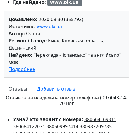
Где найдено:
www.olx.ua
Добавлено:
2020-08-30 (355792)
Источник:
www.olx.ua
Автор:
Ольга
Регион \ Город:
Киев, Киевская область,
Деснянский
Найдено:
Перекладач іспанської та англійської
мов
Подробнее
Отзывы
Добавить отзыв
Отзывов на владельца номер телефона (097)043-14-
20 нет
Узнай кто звонит с номера:
380664169311
380684122071
380509997414
380987209785