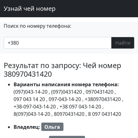
Узнай чей номер
Поиск по номеру телефона:
Найти
Результат по запросу: Чей номер
380970431420
Варианты написания номера телефона:
(097)043-14-20
,
(097)0431420
,
0970431420
,
097 043 14 20
,
097-043-14-20
,
+380970431420
,
+38-097-043-14-20
,
+38 097 043-14-20
,
8(097)043-14-20
,
80970431420
,
8 097 0431420
Владелец:
Ольга