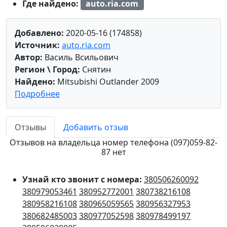
Где найдено:
auto.ria.com
Добавлено:
2020-05-16 (174858)
Источник:
auto.ria.com
Автор:
Василь Всильович
Регион \ Город:
Снятин
Найдено:
Mitsubishi Outlander 2009
Подробнее
Отзывы
Добавить отзыв
Отзывов на владельца номер телефона (097)059-82-
87 нет
Узнай кто звонит с номера:
380506260092
380979053461
380952772001
380738216108
380958216108
380965059565
380956327953
380682485003
380977052598
380978499197