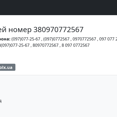
Чей номер 380970772567
фона:
(097)077-25-67
,
(097)0772567
,
0970772567
,
097 077 
8(097)077-25-67
,
80970772567
,
8 097 0772567
olx.ua
й