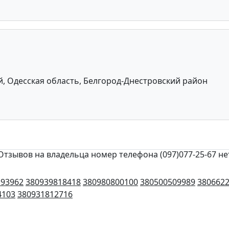
, Одесская область, Белгород-Днестровский район
Отзывов на владельца номер телефона (097)077-25-67 не
193962
380939818418
380980800100
380500509989
380662
4103
380931812716