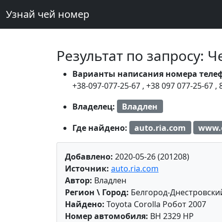
Узнай чей номер
Результат по запросу: 
Варианты написания номера теле
+38-097-077-25-67
,
+38 097 077-25-67
,
Владелец:
Владлен
Где найдено:
auto.ria.com
www.
Добавлено:
2020-05-26 (201208)
Источник:
auto.ria.com
Автор:
Владлен
Регион \ Город:
Белгород-Днестровски
Найдено:
Toyota Corolla Робот 2007
Номер автомобиля:
BH 2329 HP