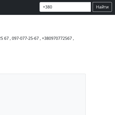
Найти
25 67
,
097-077-25-67
,
+380970772567
,