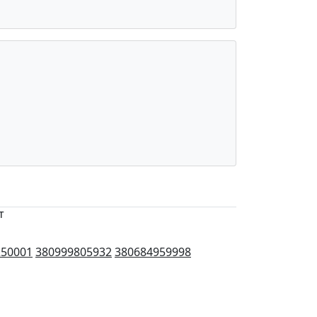
т
250001
380999805932
380684959998