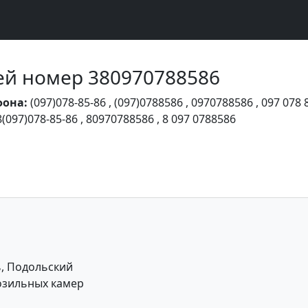
Чей номер 380970788586
фона:
(097)078-85-86
,
(097)0788586
,
0970788586
,
097 078 
8(097)078-85-86
,
80970788586
,
8 097 0788586
ь, Подольский
озильных камер