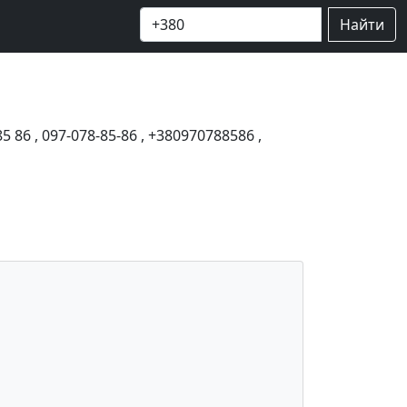
Найти
85 86
,
097-078-85-86
,
+380970788586
,