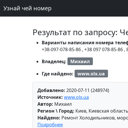
Узнай чей номер
Результат по запросу: 
Варианты написания номера теле
+38-097-078-85-86
,
+38 097 078-85-86
,
Владелец:
Михаил
Где найдено:
www.olx.ua
Добавлено:
2020-07-11 (248974)
Источник:
www.olx.ua
Автор:
Михаил
Регион \ Город:
Киев, Киевская област
Найдено:
Ремонт Холодильников, мор
Подробнее