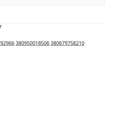
т
492966
380950018506
380679758210