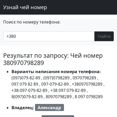
Узнай чей номер
Поиск по номеру телефона:
Найти
Результат по запросу: Чей номер
380970798289
Варианты написания номера телефона:
(097)079-82-89
,
(097)0798289
,
0970798289
,
097 079 82 89
,
097-079-82-89
,
+380970798289
,
+38-097-079-82-89
,
+38 097 079-82-89
,
8(097)079-82-89
,
80970798289
,
8 097 0798289
Владелец:
Александр