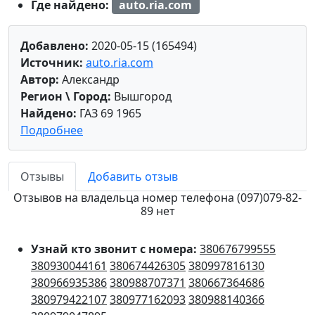
Где найдено:
auto.ria.com
Добавлено:
2020-05-15 (165494)
Источник:
auto.ria.com
Автор:
Александр
Регион \ Город:
Вышгород
Найдено:
ГАЗ 69 1965
Подробнее
Отзывы
Добавить отзыв
Отзывов на владельца номер телефона (097)079-82-
89 нет
Узнай кто звонит с номера:
380676799555
380930044161
380674426305
380997816130
380966935386
380988707371
380667364686
380979422107
380977162093
380988140366