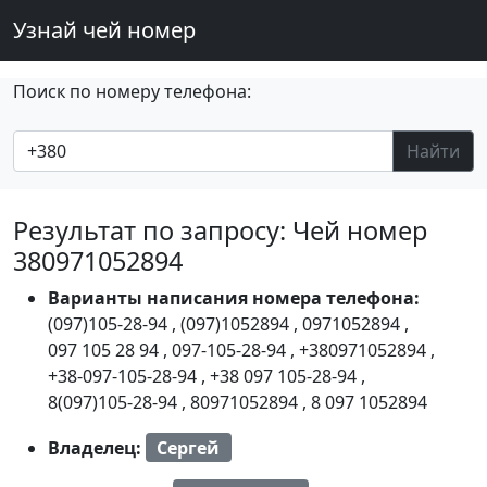
Узнай чей номер
Поиск по номеру телефона:
Найти
Результат по запросу: Чей номер
380971052894
Варианты написания номера телефона:
(097)105-28-94
,
(097)1052894
,
0971052894
,
097 105 28 94
,
097-105-28-94
,
+380971052894
,
+38-097-105-28-94
,
+38 097 105-28-94
,
8(097)105-28-94
,
80971052894
,
8 097 1052894
Владелец:
Сергей