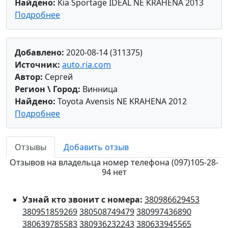
Найдено:
Kia Sportage IDEAL NE KRAHENA 2013
Подробнее
Добавлено:
2020-08-14 (311375)
Источник:
auto.ria.com
Автор:
Сергей
Регион \ Город:
Винница
Найдено:
Toyota Avensis NE KRAHENA 2012
Подробнее
Отзывы
Добавить отзыв
Отзывов на владельца номер телефона (097)105-28-
94 нет
Узнай кто звонит с номера:
380986629453
380951859269
380508749479
380997436890
380639785583
380936232243
380633945565