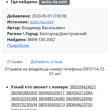
Где найдено:
auto.ria.com
Добавлено:
2020-05-01 (73518)
Источник:
auto.ria.com
Автор:
Владимир Васильевич
Регион \ Город:
Белгород-Днестровский
Найдено:
BMW 530 2002
Подробнее
Отзывы
Добавить отзыв
Отзывов на владельца номер телефона (097)114-72-
01 нет
Узнай кто звонит с номера:
380509424621
380985885000
380966509011
380934212084
380632593388
380988526080
380988526090
380970230594
380930003013
380664623750