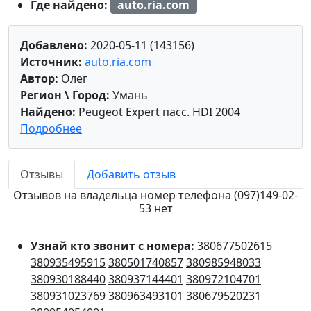
Где найдено:
auto.ria.com
Добавлено:
2020-05-11 (143156)
Источник:
auto.ria.com
Автор:
Олег
Регион \ Город:
Умань
Найдено:
Peugeot Expert пасс. HDI 2004
Подробнее
Отзывы
Добавить отзыв
Отзывов на владельца номер телефона (097)149-02-
53 нет
Узнай кто звонит с номера:
380677502615
380935495915
380501740857
380985948033
380930188440
380937144401
380972104701
380931023769
380963493101
380679520231