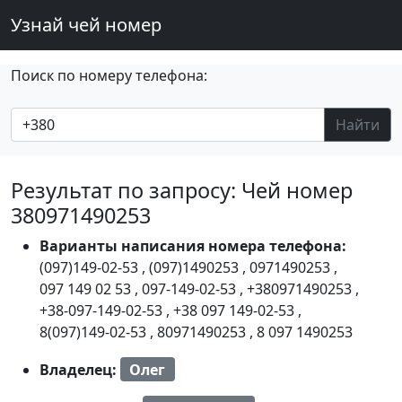
Узнай чей номер
Поиск по номеру телефона:
Найти
Результат по запросу: Чей номер
380971490253
Варианты написания номера телефона:
(097)149-02-53
,
(097)1490253
,
0971490253
,
097 149 02 53
,
097-149-02-53
,
+380971490253
,
+38-097-149-02-53
,
+38 097 149-02-53
,
8(097)149-02-53
,
80971490253
,
8 097 1490253
Владелец:
Олег