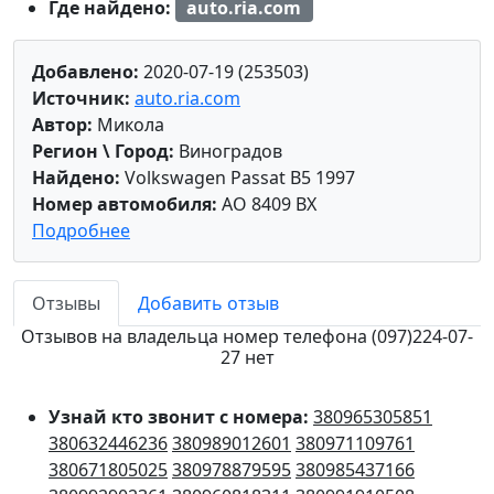
Где найдено:
auto.ria.com
Добавлено:
2020-07-19 (253503)
Источник:
auto.ria.com
Автор:
Микола
Регион \ Город:
Виноградов
Найдено:
Volkswagen Passat B5 1997
Номер автомобиля:
AO 8409 BX
Подробнее
Отзывы
Добавить отзыв
Отзывов на владельца номер телефона (097)224-07-
27 нет
Узнай кто звонит с номера:
380965305851
380632446236
380989012601
380971109761
380671805025
380978879595
380985437166