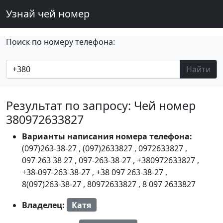
Узнай чей номер
Поиск по номеру телефона:
Найти
Результат по запросу: Чей номер
380972633827
Варианты написания номера телефона:
(097)263-38-27
,
(097)2633827
,
0972633827
,
097 263 38 27
,
097-263-38-27
,
+380972633827
,
+38-097-263-38-27
,
+38 097 263-38-27
,
8(097)263-38-27
,
80972633827
,
8 097 2633827
Владелец:
Катя