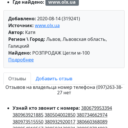
Где найдено:
www.olx.ua
Добавлено:
2020-08-14 (319241)
Источник:
www.olx.ua
Автор:
Катя
Регион \ Город:
Львов, Львовская область,
Галицкий
Найдено:
РОЗПРОДАЖ Цегли м-100
Подробнее
Отзывы
Добавить отзыв
Отзывов на владельца номер телефона (097)263-38-
27 нет
Узнай кто звонит с номера:
380679953394
380963921885
380504002850
380734662974
380973515550
380932920017
380660368089