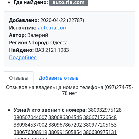
Где найдено:
auto.ria.com
Добавлено:
2020-04-22 (22787)
Источник:
auto.ria.com
Автор:
Валерий
Регион \ Город:
Одесса
Найдено:
ВАЗ 2121 1983
Подробнее
Отзывы
Добавить отзыв
Отзывов на владельца номер телефона (097)274-75-
78 нет
Узнай кто звонит с номера:
380932975128
380507044007
380686304545
380671726548
380984537002
380967867202
380977205153
380676308919
380991505854
380680975131