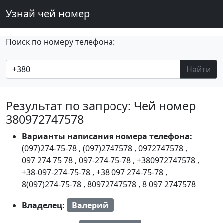
Узнай чей номер
Поиск по номеру телефона:
Найти
Результат по запросу: Чей номер
380972747578
Варианты написания номера телефона:
(097)274-75-78
,
(097)2747578
,
0972747578
,
097 274 75 78
,
097-274-75-78
,
+380972747578
,
+38-097-274-75-78
,
+38 097 274-75-78
,
8(097)274-75-78
,
80972747578
,
8 097 2747578
Владелец:
Валерий