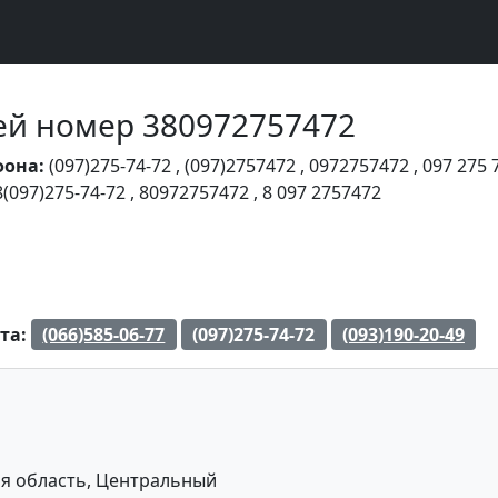
Чей номер 380972757472
фона:
(097)275-74-72
,
(097)2757472
,
0972757472
,
097 275 
8(097)275-74-72
,
80972757472
,
8 097 2757472
та:
(066)585-06-77
(097)275-74-72
(093)190-20-49
я область, Центральный