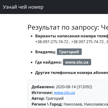
Узнай чей номер
Результат по запросу: 
Варианты написания номера теле
+38-097-275-74-72
,
+38 097 275-74-72
,
Владелец:
Григорий
Где найдено:
www.olx.ua
Другие телефонные номера абонен
Добавлено:
2020-08-14 (312092)
Источник:
www.olx.ua
Автор:
Григорий
Регион \ Город:
Николаев, Николаевска