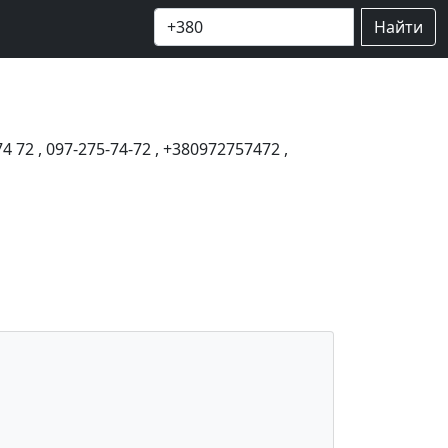
Найти
74 72
,
097-275-74-72
,
+380972757472
,