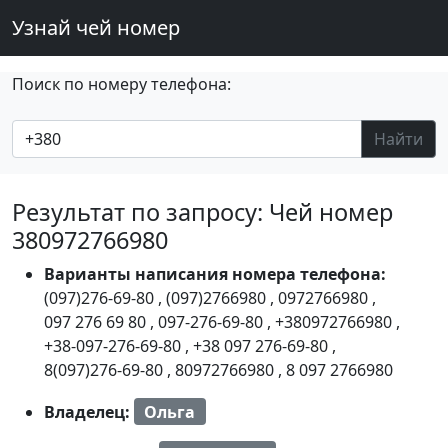
Узнай чей номер
Поиск по номеру телефона:
Найти
Результат по запросу: Чей номер
380972766980
Варианты написания номера телефона:
(097)276-69-80
,
(097)2766980
,
0972766980
,
097 276 69 80
,
097-276-69-80
,
+380972766980
,
+38-097-276-69-80
,
+38 097 276-69-80
,
8(097)276-69-80
,
80972766980
,
8 097 2766980
Владелец:
Ольга