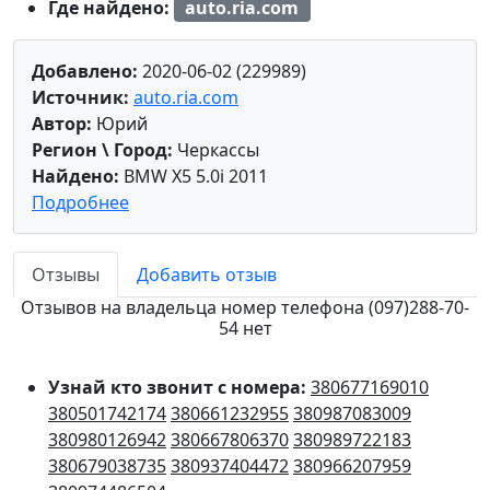
Где найдено:
auto.ria.com
Добавлено:
2020-06-02 (229989)
Источник:
auto.ria.com
Автор:
Юрий
Регион \ Город:
Черкассы
Найдено:
BMW X5 5.0i 2011
Подробнее
Отзывы
Добавить отзыв
Отзывов на владельца номер телефона (097)288-70-
54 нет
Узнай кто звонит с номера:
380677169010
380501742174
380661232955
380987083009
380980126942
380667806370
380989722183
380679038735
380937404472
380966207959