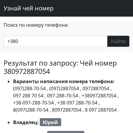
Узнай чей номер
Поиск по номеру телефона:
Найти
Результат по запросу: Чей номер
380972887054
Варианты написания номера телефона:
(097)288-70-54
,
(097)2887054
,
0972887054
,
097 288 70 54
,
097-288-70-54
,
+380972887054
,
+38-097-288-70-54
,
+38 097 288-70-54
,
8(097)288-70-54
,
80972887054
,
8 097 2887054
Владелец:
Юрий