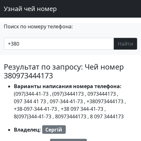
Узнай чей номер
Поиск по номеру телефона:
Найти
Результат по запросу: Чей номер
380973444173
Варианты написания номера телефона:
(097)344-41-73
,
(097)3444173
,
0973444173
,
097 344 41 73
,
097-344-41-73
,
+380973444173
,
+38-097-344-41-73
,
+38 097 344-41-73
,
8(097)344-41-73
,
80973444173
,
8 097 3444173
Владелец:
Сергій