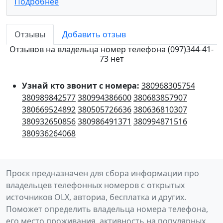
Подробнее
Отзывы
Добавить отзыв
Отзывов на владельца номер телефона (097)344-41-
73 нет
Узнай кто звонит с номера:
380968305754
380989842577
380994386600
380683857907
380669524892
380505726636
380636810307
380932650856
380986491371
380994871516
380936264068
Проєк предназначен для сбора информации про
владельцев телефонных номеров с открытых
источников OLX, авториа, бесплатка и других.
Поможет определить владельца номера телефона,
его место проживания, активность на популярных