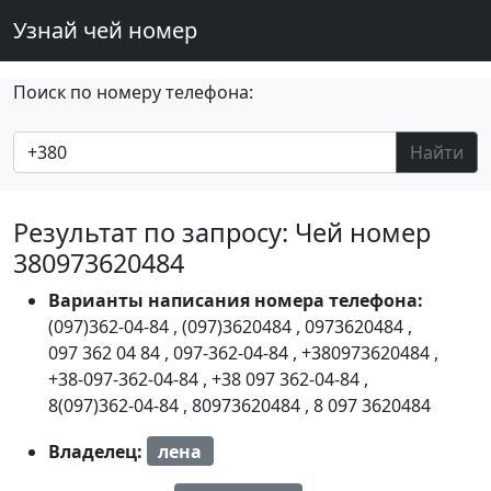
Узнай чей номер
Поиск по номеру телефона:
Найти
Результат по запросу: Чей номер
380973620484
Варианты написания номера телефона:
(097)362-04-84
,
(097)3620484
,
0973620484
,
097 362 04 84
,
097-362-04-84
,
+380973620484
,
+38-097-362-04-84
,
+38 097 362-04-84
,
8(097)362-04-84
,
80973620484
,
8 097 3620484
Владелец:
лена