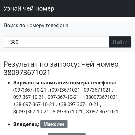
Узнай чей номер
Поиск по номеру телефона:
Найти
Результат по запросу: Чей номер
380973671021
Варианты написания номера телефона:
(097)367-10-21
,
(097)3671021
,
0973671021
,
097 367 10 21
,
097-367-10-21
,
+380973671021
,
+38-097-367-10-21
,
+38 097 367-10-21
,
8(097)367-10-21
,
80973671021
,
8 097 3671021
Владелец:
Максим