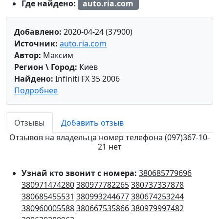
Где найдено:
auto.ria.com
Добавлено:
2020-04-24 (37900)
Источник:
auto.ria.com
Автор:
Максим
Регион \ Город:
Киев
Найдено:
Infiniti FX 35 2006
Подробнее
Отзывы
Добавить отзыв
Отзывов на владельца номер телефона (097)367-10-
21 нет
Узнай кто звонит с номера:
380685779696
380971474280
380977782265
380737337878
380685455531
380993244677
380674253244
380960005588
380667535866
380979997482