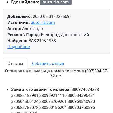
Где найдено:
auto.ria.com
Добавлено:
2020-05-31 (222569)
Источник:
auto.ria.com
Автор:
Александр
Регион \ Город:
Белгород-Днестровский
Найдено:
ВАЗ 2105 1988
Подробнее
Отзывы
Добавить отзыв
Отзывов на владельца номер телефона (097)394-57-
32 нет
Узнай кто звонит с номера:
380974674278
380982158991
380969211110
380634396431
380504560124
380685709261
380969540970
380683787078
380500156204
380503760596