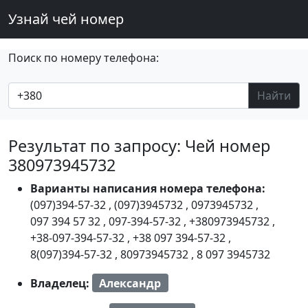
Узнай чей номер
Поиск по номеру телефона:
Найти
Результат по запросу: Чей номер
380973945732
Варианты написания номера телефона:
(097)394-57-32
,
(097)3945732
,
0973945732
,
097 394 57 32
,
097-394-57-32
,
+380973945732
,
+38-097-394-57-32
,
+38 097 394-57-32
,
8(097)394-57-32
,
80973945732
,
8 097 3945732
Владелец:
Александр