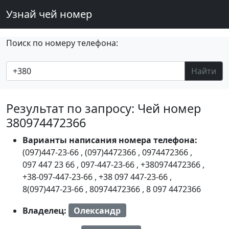
Узнай чей номер
Поиск по номеру телефона:
Найти
Результат по запросу: Чей номер
380974472366
Варианты написания номера телефона:
(097)447-23-66
,
(097)4472366
,
0974472366
,
097 447 23 66
,
097-447-23-66
,
+380974472366
,
+38-097-447-23-66
,
+38 097 447-23-66
,
8(097)447-23-66
,
80974472366
,
8 097 4472366
Владелец:
Олександр