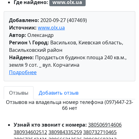
Где найдено:
www.olx.ua
Добавлено:
2020-09-27 (407469)
Источник:
www.olx.ua
Автор:
Олександр
Регион \ Город:
Васильков, Киевская область,
Васильковский район
Найдено:
Продається будинок площа 240 кв.м.,
земля 9 сот. _ вул. Корчагина
Подробнее
Отзывы
Добавить отзыв
Отзывов на владельца номер телефона (097)447-23-
66 нет
Узнай кто звонит с номера:
380506914606
380934602512
380984335259
380732710465