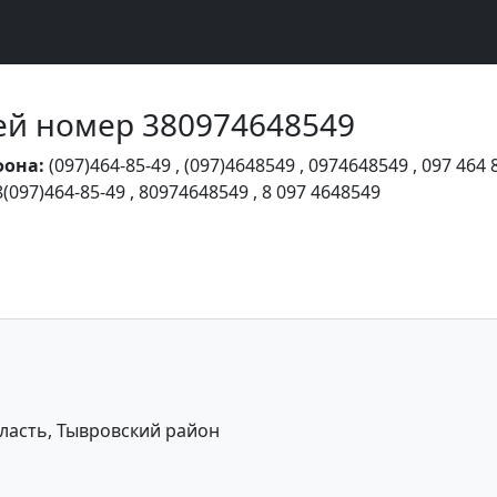
Чей номер 380974648549
фона:
(097)464-85-49
,
(097)4648549
,
0974648549
,
097 464 
8(097)464-85-49
,
80974648549
,
8 097 4648549
ласть, Тывровский район