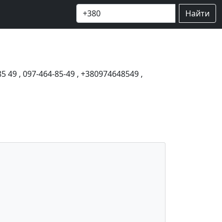
Найти
85 49
,
097-464-85-49
,
+380974648549
,