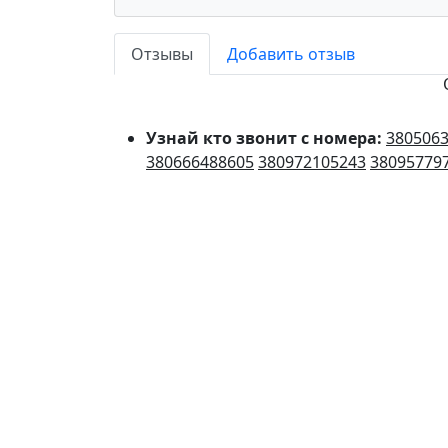
Отзывы
Добавить отзыв
Узнай кто звонит с номера:
380506
380666488605
380972105243
38095779