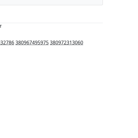
т
032786
380967495975
380972313060