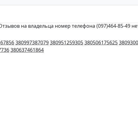
Отзывов на владельца номер телефона (097)464-85-49 не
367856
380997387079
380951259305
380506175625
380930
7736
380637461864