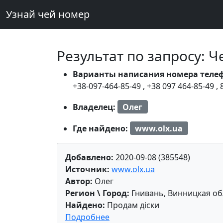
Узнай чей номер
Результат по запросу: 
Варианты написания номера теле
+38-097-464-85-49
,
+38 097 464-85-49
,
Владелец:
Олег
Где найдено:
www.olx.ua
Добавлено:
2020-09-08 (385548)
Источник:
www.olx.ua
Автор:
Олег
Регион \ Город:
Гнивань, Винницкая об
Найдено:
Продам діски
Подробнее