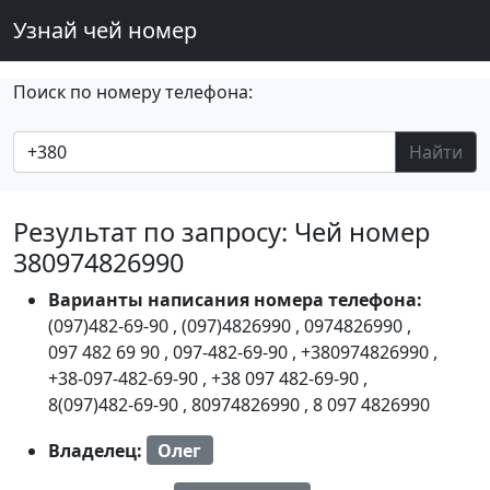
Узнай чей номер
Поиск по номеру телефона:
Найти
Результат по запросу: Чей номер
380974826990
Варианты написания номера телефона:
(097)482-69-90
,
(097)4826990
,
0974826990
,
097 482 69 90
,
097-482-69-90
,
+380974826990
,
+38-097-482-69-90
,
+38 097 482-69-90
,
8(097)482-69-90
,
80974826990
,
8 097 4826990
Владелец:
Олег