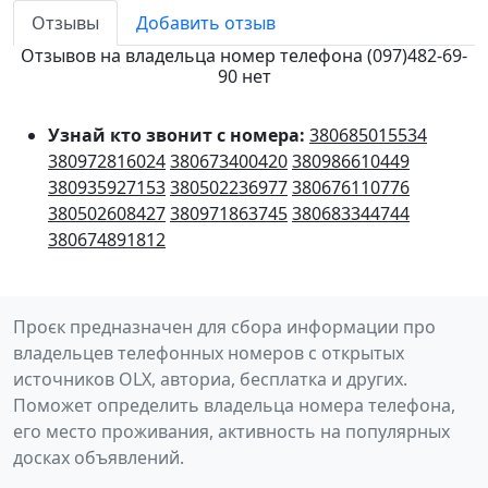
Отзывы
Добавить отзыв
Отзывов на владельца номер телефона (097)482-69-
90 нет
Узнай кто звонит с номера:
380685015534
380972816024
380673400420
380986610449
380935927153
380502236977
380676110776
380502608427
380971863745
380683344744
380674891812
Проєк предназначен для сбора информации про
владельцев телефонных номеров с открытых
источников OLX, авториа, бесплатка и других.
Поможет определить владельца номера телефона,
его место проживания, активность на популярных
досках объявлений.