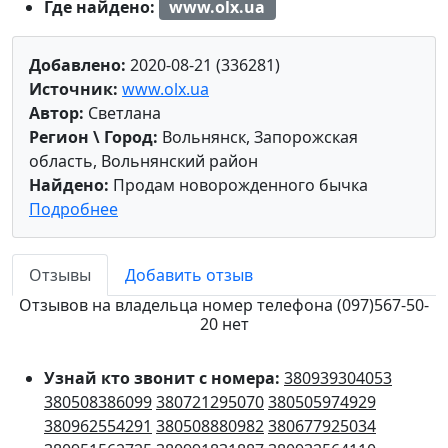
Где найдено:
www.olx.ua
Добавлено:
2020-08-21 (336281)
Источник:
www.olx.ua
Автор:
Светлана
Регион \ Город:
Вольнянск, Запорожская
область, Вольнянский район
Найдено:
Продам новорожденного бычка
Подробнее
Отзывы
Добавить отзыв
Отзывов на владельца номер телефона (097)567-50-
20 нет
Узнай кто звонит с номера:
380939304053
380508386099
380721295070
380505974929
380962554291
380508880982
380677925034