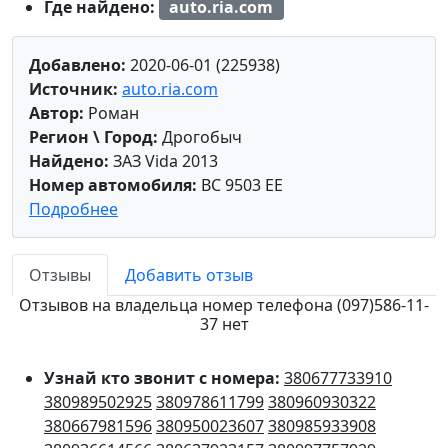
Где найдено:
auto.ria.com
Добавлено:
2020-06-01 (225938)
Источник:
auto.ria.com
Автор:
Роман
Регион \ Город:
Дрогобыч
Найдено:
ЗАЗ Vida 2013
Номер автомобиля:
BC 9503 EE
Подробнее
Отзывы
Добавить отзыв
Отзывов на владельца номер телефона (097)586-11-
37 нет
Узнай кто звонит с номера:
380677733910
380989502925
380978611799
380960930322
380667981596
380950023607
380985933908