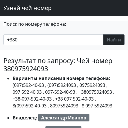
Узнай чей номер
Поиск по номеру телефона:
Найти
Результат по запросу: Чей номер
380975924093
Варианты написания номера телефона:
(097)592-40-93
,
(097)5924093
,
0975924093
,
097 592 40 93
,
097-592-40-93
,
+380975924093
,
+38-097-592-40-93
,
+38 097 592-40-93
,
8(097)592-40-93
,
80975924093
,
8 097 5924093
Владелец:
Александр Иванов