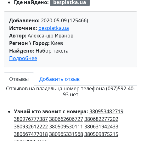
Где найдено:
besplatka.ua
Добавлено:
2020-05-09 (125466)
Источник:
besplatka.ua
Автор:
Александр Иванов
Регион \ Город:
Киев
Найдено:
Набор текста
Подробнее
Отзывы
Добавить отзыв
Отзывов на владельца номер телефона (097)592-40-
93 нет
Узнай кто звонит с номера:
380953482719
380976777387
380662606727
380682277202
380932612222
380509530111
380631942433
380667477018
380965331568
380509875215