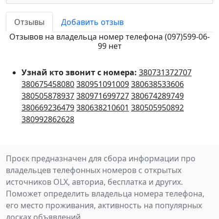
Отзывы
Добавить отзыв
Отзывов на владельца номер телефона (097)599-06-
99 нет
Узнай кто звонит с номера:
380731372707
380675458080
380951091009
380638533606
380505878937
380971699727
380674289749
380669236479
380638210601
380505950892
380992862628
Проєк предназначен для сбора информации про
владельцев телефонных номеров с открытых
источников OLX, авториа, бесплатка и других.
Поможет определить владельца номера телефона,
его место проживания, активность на популярных
досках объявлений.