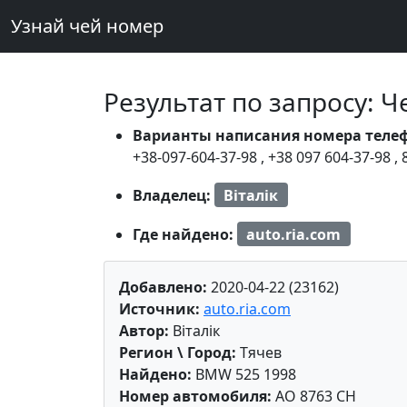
Узнай чей номер
Результат по запросу: 
Варианты написания номера теле
+38-097-604-37-98
,
+38 097 604-37-98
,
Владелец:
Віталік
Где найдено:
auto.ria.com
Добавлено:
2020-04-22 (23162)
Источник:
auto.ria.com
Автор:
Віталік
Регион \ Город:
Тячев
Найдено:
BMW 525 1998
Номер автомобиля:
AO 8763 CH