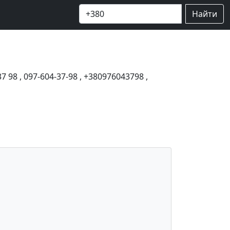
Найти
37 98
,
097-604-37-98
,
+380976043798
,