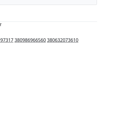
т
597317
380986966560
380632073610