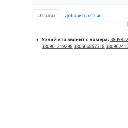
Отзывы
Добавить отзыв
Узнай кто звонит с номера:
380982
380961219298
380506857318
38096241