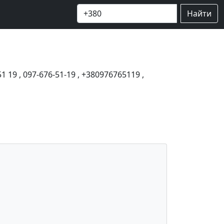
Найти
51 19
,
097-676-51-19
,
+380976765119
,