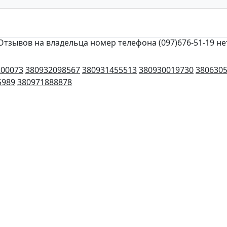
Отзывов на владельца номер телефона (097)676-51-19 не
200073
380932098567
380931455513
380930019730
380630
5989
380971888878