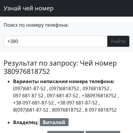
Узнай чей номер
Поиск по номеру телефона:
Найти
Результат по запросу: Чей номер
380976818752
Варианты написания номера телефона:
(097)681-87-52
,
(097)6818752
,
0976818752
,
097 681 87 52
,
097-681-87-52
,
+380976818752
,
+38-097-681-87-52
,
+38 097 681-87-52
,
8(097)681-87-52
,
80976818752
,
8 097 6818752
Владелец:
Виталий