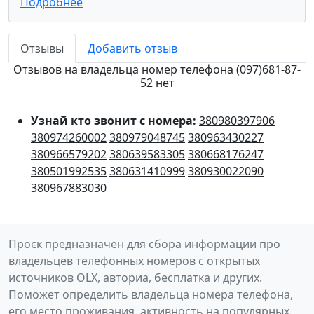
Подробнее
Отзывы
Добавить отзыв
Отзывов на владельца номер телефона (097)681-87-
52 нет
Узнай кто звонит с номера:
380980397906
380974260002
380979048745
380963430227
380966579202
380639583305
380668176247
380501992535
380631410999
380930022090
380967883030
Проєк предназначен для сбора информации про
владельцев телефонных номеров с открытых
источников OLX, авториа, бесплатка и других.
Поможет определить владельца номера телефона,
его место проживания, активность на популярных