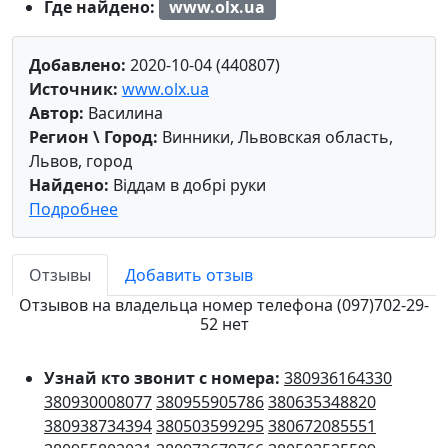
Где найдено:
www.olx.ua
Добавлено:
2020-10-04 (440807)
Источник:
www.olx.ua
Автор:
Василина
Регион \ Город:
Винники, Львовская область,
Львов, город
Найдено:
Віддам в добрі руки
Подробнее
Отзывы
Добавить отзыв
Отзывов на владельца номер телефона (097)702-29-
52 нет
Узнай кто звонит с номера:
380936164330
380930008077
380955905786
380635348820
380938734394
380503599295
380672085551