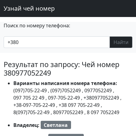
Узнай чей номер
Поиск по номеру телефона:
Найти
Результат по запросу: Чей номер
380977052249
Варианты написания номера телефона:
(097)705-22-49
,
(097)7052249
,
0977052249
,
097 705 22 49
,
097-705-22-49
,
+380977052249
,
+38-097-705-22-49
,
+38 097 705-22-49
,
8(097)705-22-49
,
80977052249
,
8 097 7052249
Владелец:
Светлана