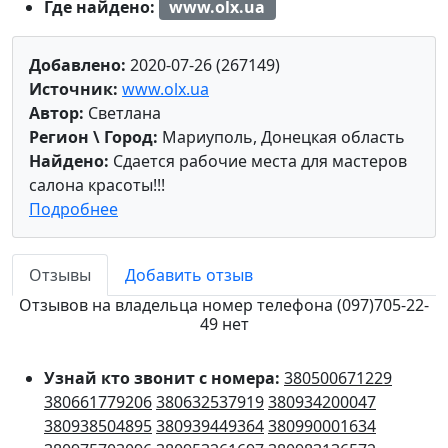
Где найдено:
www.olx.ua
Добавлено:
2020-07-26 (267149)
Источник:
www.olx.ua
Автор:
Светлана
Регион \ Город:
Мариуполь, Донецкая область
Найдено:
Сдается рабочие места для мастеров
салона красоты!!!
Подробнее
Отзывы
Добавить отзыв
Отзывов на владельца номер телефона (097)705-22-
49 нет
Узнай кто звонит с номера:
380500671229
380661779206
380632537919
380934200047
380938504895
380939449364
380990001634