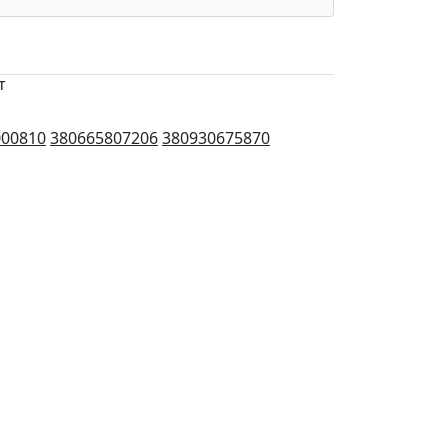
т
000810
380665807206
380930675870