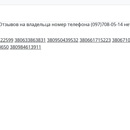
Отзывов на владельца номер телефона (097)708-05-14 не
622599
380633863831
380950439532
380661715223
380671
3650
380984613911