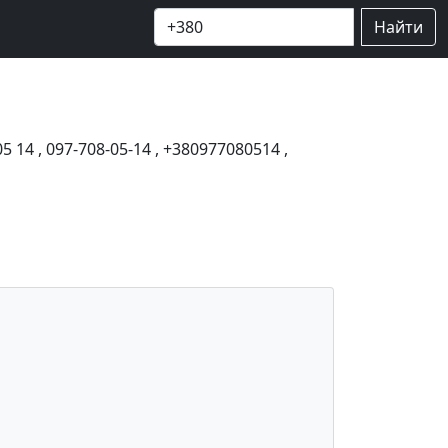
Найти
05 14
,
097-708-05-14
,
+380977080514
,