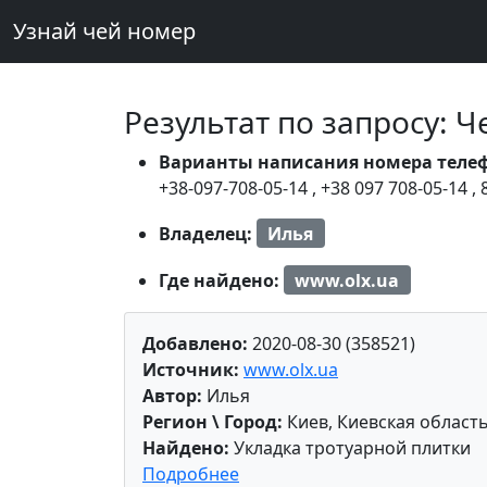
Узнай чей номер
Результат по запросу: 
Варианты написания номера теле
+38-097-708-05-14
,
+38 097 708-05-14
,
Владелец:
Илья
Где найдено:
www.olx.ua
Добавлено:
2020-08-30 (358521)
Источник:
www.olx.ua
Автор:
Илья
Регион \ Город:
Киев, Киевская област
Найдено:
Укладка тротуарной плитки
Подробнее