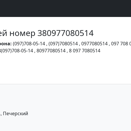
Чей номер 380977080514
фона:
(097)708-05-14
,
(097)7080514
,
0977080514
,
097 708 
8(097)708-05-14
,
80977080514
,
8 097 7080514
ь, Печерский