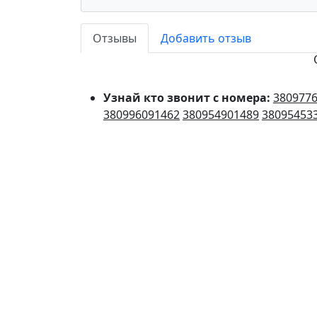
Отзывы
Добавить отзыв
Узнай кто звонит с номера:
380977
380996091462
380954901489
38095453