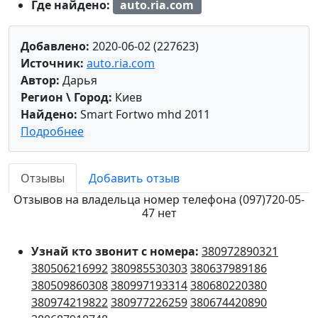
Где найдено:
auto.ria.com
Добавлено:
2020-06-02 (227623)
Источник:
auto.ria.com
Автор:
Дарья
Регион \ Город:
Киев
Найдено:
Smart Fortwo mhd 2011
Подробнее
Отзывы
Добавить отзыв
Отзывов на владельца номер телефона (097)720-05-
47 нет
Узнай кто звонит с номера:
380972890321
380506216992
380985530303
380637989186
380509860308
380997193314
380680220380
380974219822
380977226259
380674420890