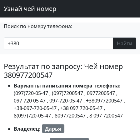
Узнай чей номер
Поиск по номеру телефона:
Найти
Результат по запросу: Чей номер
380977200547
Варианты написания номера телефона:
(097)720-05-47
,
(097)7200547
,
0977200547
,
097 720 05 47
,
097-720-05-47
,
+380977200547
,
+38-097-720-05-47
,
+38 097 720-05-47
,
8(097)720-05-47
,
80977200547
,
8 097 7200547
Владелец:
Дарья