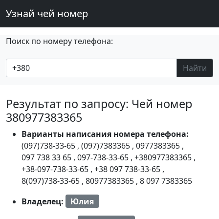
Узнай чей номер
Поиск по номеру телефона:
Найти
Результат по запросу: Чей номер
380977383365
Варианты написания номера телефона:
(097)738-33-65
,
(097)7383365
,
0977383365
,
097 738 33 65
,
097-738-33-65
,
+380977383365
,
+38-097-738-33-65
,
+38 097 738-33-65
,
8(097)738-33-65
,
80977383365
,
8 097 7383365
Владелец:
Юлия