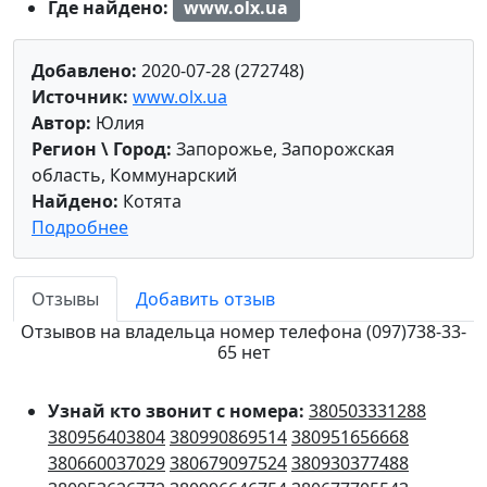
Где найдено:
www.olx.ua
Добавлено:
2020-07-28 (272748)
Источник:
www.olx.ua
Автор:
Юлия
Регион \ Город:
Запорожье, Запорожская
область, Коммунарский
Найдено:
Котята
Подробнее
Отзывы
Добавить отзыв
Отзывов на владельца номер телефона (097)738-33-
65 нет
Узнай кто звонит с номера:
380503331288
380956403804
380990869514
380951656668
380660037029
380679097524
380930377488