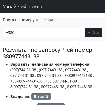
Узнай чей номер
Поиск по номеру телефона:
Найти
Результат по запросу: Чей номер
380977443138
Варианты написания номера телефона:
(097)744-31-38
,
(097)7443138
,
0977443138
,
097 744 31 38
,
097-744-31-38
,
+380977443138
,
+38-097-744-31-38
,
+38 097 744-31-38
,
8(097)744-31-38
,
80977443138
,
8 097 7443138
Владелец:
Віталій