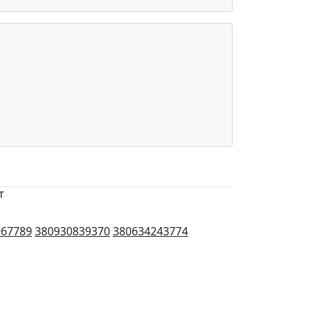
т
967789
380930839370
380634243774