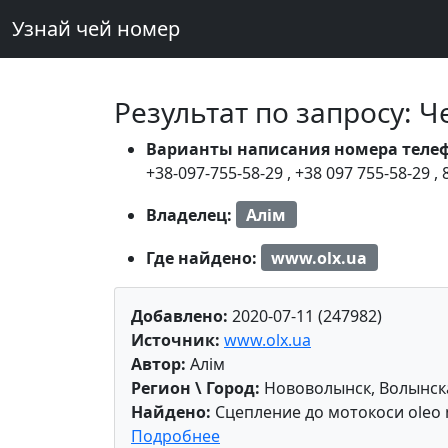
Узнай чей номер
Результат по запросу: 
Варианты написания номера теле
+38-097-755-58-29
,
+38 097 755-58-29
,
Владелец:
Алім
Где найдено:
www.olx.ua
Добавлено:
2020-07-11 (247982)
Источник:
www.olx.ua
Автор:
Алім
Регион \ Город:
Нововолынск, Волынск
Найдено:
Сцепление до мотокоси oleo
Подробнее