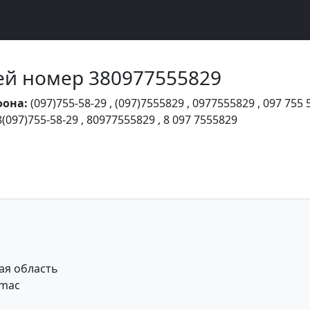
Чей номер 380977555829
фона:
(097)755-58-29
,
(097)7555829
,
0977555829
,
097 755 
8(097)755-58-29
,
80977555829
,
8 097 7555829
ая область
 mac