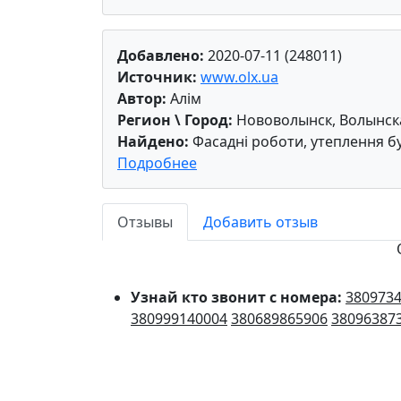
Добавлено:
2020-07-11 (248011)
Источник:
www.olx.ua
Автор:
Алім
Регион \ Город:
Нововолынск, Волынск
Найдено:
Фасадні роботи, утеплення бу
Подробнее
Отзывы
Добавить отзыв
Узнай кто звонит с номера:
380973
380999140004
380689865906
38096387