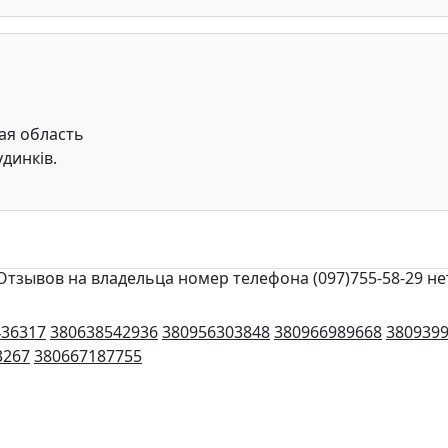
ая область
динків.
Отзывов на владельца номер телефона (097)755-58-29 не
436317
380638542936
380956303848
380966989668
380939
3267
380667187755