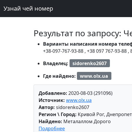
Узнай чей номер
Результат по запросу: 
Варианты написания номера теле
+38-097-767-93-88
,
+38 097 767-93-88
,
Владелец:
sidorenko2607
Где найдено:
www.olx.ua
Добавлено:
2020-08-03 (291096)
Источник:
www.olx.ua
Автор:
sidorenko2607
Регион \ Город:
Кривой Рог, Днепропет
Найдено:
Металаллом Дорого
Подробнее