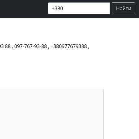
Найти
93 88
,
097-767-93-88
,
+380977679388
,