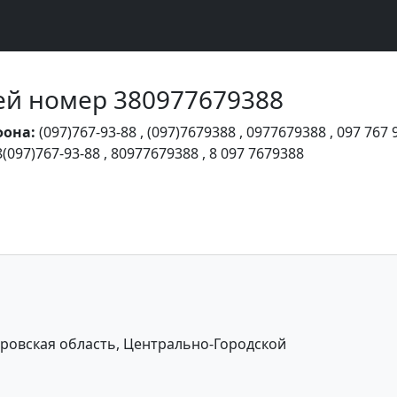
Чей номер 380977679388
фона:
(097)767-93-88
,
(097)7679388
,
0977679388
,
097 767 
8(097)767-93-88
,
80977679388
,
8 097 7679388
ровская область, Центрально-Городской