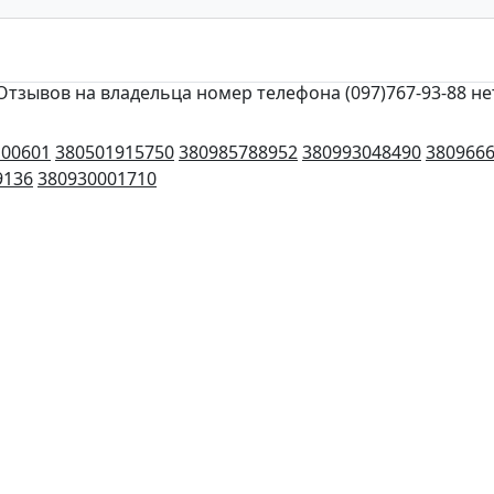
Отзывов на владельца номер телефона (097)767-93-88 не
100601
380501915750
380985788952
380993048490
380966
9136
380930001710