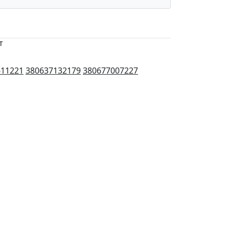
т
611221
380637132179
380677007227