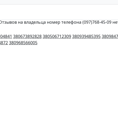
Отзывов на владельца номер телефона (097)768-45-09 не
704841
380673892828
380506712309
380939485395
380984
4872
380968566005