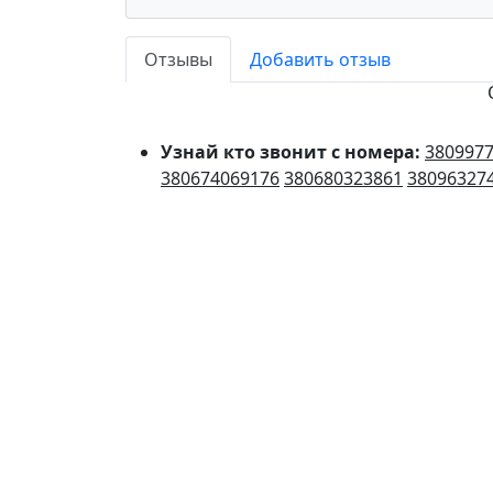
Отзывы
Добавить отзыв
Узнай кто звонит с номера:
380997
380674069176
380680323861
38096327