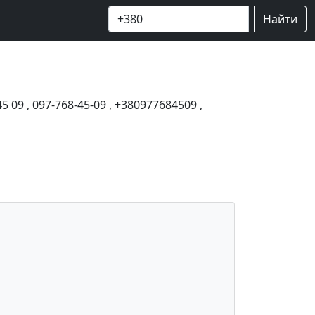
Найти
45 09
,
097-768-45-09
,
+380977684509
,