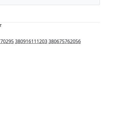
т
770295
380916111203
380675762056