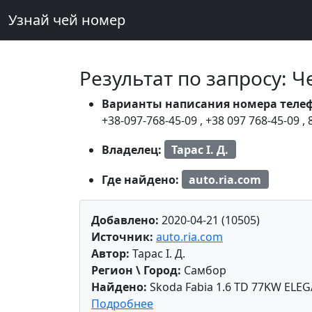
Узнай чей номер
Результат по запросу: 
Варианты написания номера теле
+38-097-768-45-09
,
+38 097 768-45-09
,
Владелец:
Тарас І. Д.
Где найдено:
auto.ria.com
Добавлено:
2020-04-21 (10505)
Источник:
auto.ria.com
Автор:
Тарас І. Д.
Регион \ Город:
Самбор
Найдено:
Skoda Fabia 1.6 TD 77KW ELE
Подробнее