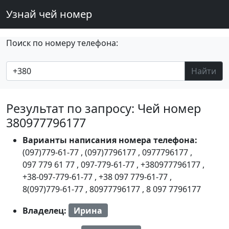
Узнай чей номер
Поиск по номеру телефона:
Найти
Результат по запросу: Чей номер
380977796177
Варианты написания номера телефона:
(097)779-61-77
,
(097)7796177
,
0977796177
,
097 779 61 77
,
097-779-61-77
,
+380977796177
,
+38-097-779-61-77
,
+38 097 779-61-77
,
8(097)779-61-77
,
80977796177
,
8 097 7796177
Владелец:
Ирина