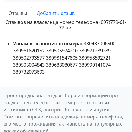
Отзывы
Добавить отзыв
Отзывов на владельца номер телефона (097)779-61-
77 нет
Узнай кто звонит с номера:
380487006500
380961820152
380505974210
380971289289
380502793577
380981547805
380958592721
380505004843
380688080677
380990141074
380732073693
Проєк предназначен для сбора информации про
владельцев телефонных номеров с открытых
источников OLX, авториа, бесплатка и других.
Поможет определить владельца номера телефона,
его место проживания, активность на популярных
досках объявлений.