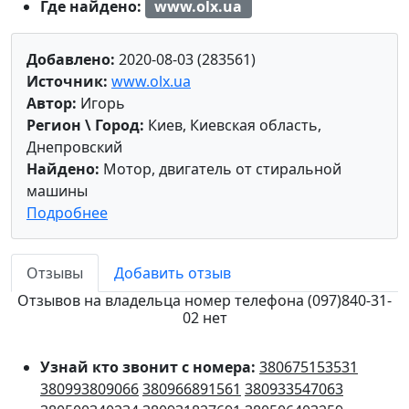
Где найдено:
www.olx.ua
Добавлено:
2020-08-03 (283561)
Источник:
www.olx.ua
Автор:
Игорь
Регион \ Город:
Киев, Киевская область,
Днепровский
Найдено:
Мотор, двигатель от стиральной
машины
Подробнее
Отзывы
Добавить отзыв
Отзывов на владельца номер телефона (097)840-31-
02 нет
Узнай кто звонит с номера:
380675153531
380993809066
380966891561
380933547063