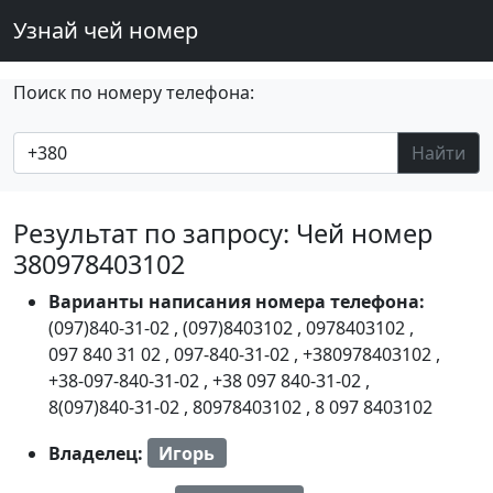
Узнай чей номер
Поиск по номеру телефона:
Найти
Результат по запросу: Чей номер
380978403102
Варианты написания номера телефона:
(097)840-31-02
,
(097)8403102
,
0978403102
,
097 840 31 02
,
097-840-31-02
,
+380978403102
,
+38-097-840-31-02
,
+38 097 840-31-02
,
8(097)840-31-02
,
80978403102
,
8 097 8403102
Владелец:
Игорь