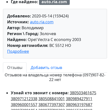
Где найдено:
auto.ria.com
Добавлено:
2020-05-14 (159424)
Источник:
auto.ria.com
Автор:
Володимир
Регион \ Город:
Золочев
Найдено:
Opel Vectra C economy 2003
Номер автомобиля:
BC 5512 HO
Подробнее
Отзывы
Добавить отзыв
Отзывов на владельца номер телефона (097)907-82-
22 нет
Узнай кто звонит с номера:
380503461675
380971212338
380508841001
380989427911
380960001557
380677397307
380963197687