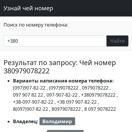
Узнай чей номер
Поиск по номеру телефона:
Найти
Результат по запросу: Чей номер
380979078222
Варианты написания номера телефона:
(097)907-82-22
,
(097)9078222
,
0979078222
,
097 907 82 22
,
097-907-82-22
,
+380979078222
,
+38-097-907-82-22
,
+38 097 907-82-22
,
8(097)907-82-22
,
80979078222
,
8 097 9078222
Владелец:
Володимир