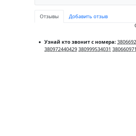
Отзывы
Добавить отзыв
Узнай кто звонит с номера:
380669
380972440429
380999534031
38066097