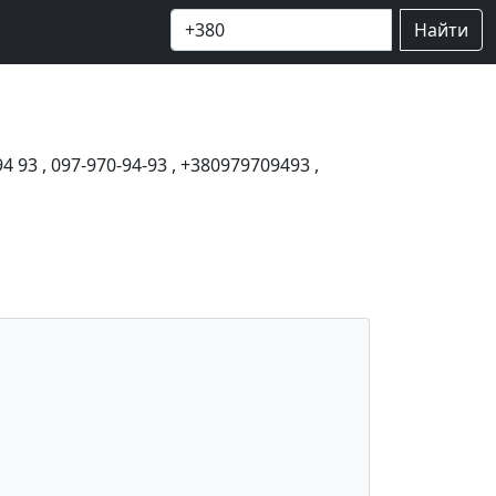
Найти
94 93
,
097-970-94-93
,
+380979709493
,