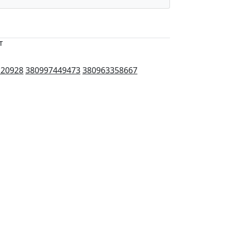
т
120928
380997449473
380963358667