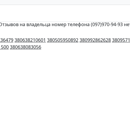
Отзывов на владельца номер телефона (097)970-94-93 не
236479
380638210601
380505950892
380992862628
380957
1500
380638083056