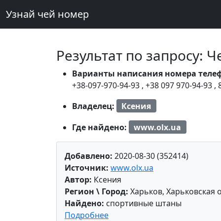
Узнай чей номер
Результат по запросу: 
Варианты написания номера теле
+38-097-970-94-93
,
+38 097 970-94-93
,
Владелец:
Ксения
Где найдено:
www.olx.ua
Добавлено:
2020-08-30 (352414)
Источник:
www.olx.ua
Автор:
Ксения
Регион \ Город:
Харьков, Харьковская 
Найдено:
спортивные штаны
Подробнее