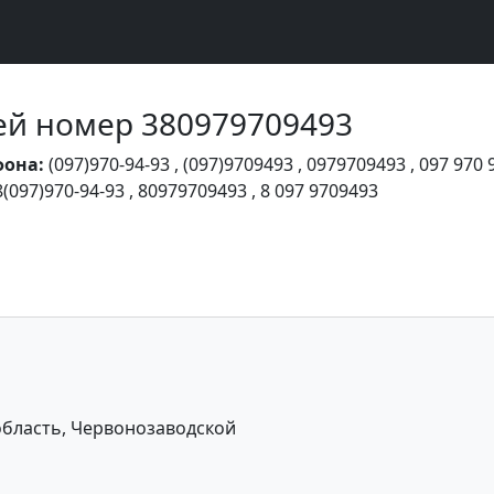
Чей номер 380979709493
фона:
(097)970-94-93
,
(097)9709493
,
0979709493
,
097 970 
8(097)970-94-93
,
80979709493
,
8 097 9709493
область, Червонозаводской