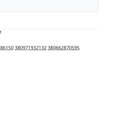
т
286150
380971932132
380662870595