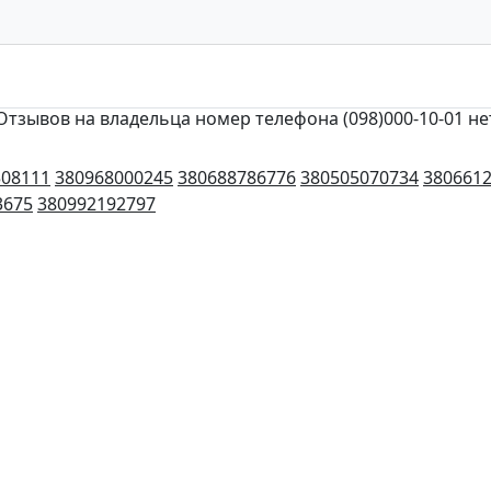
Отзывов на владельца номер телефона (098)000-10-01 не
508111
380968000245
380688786776
380505070734
380661
3675
380992192797