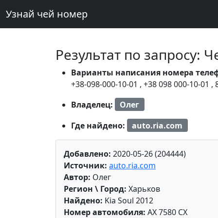
Узнай чей номер
Результат по запросу: 
Варианты написания номера теле
+38-098-000-10-01
,
+38 098 000-10-01
,
Владелец:
Олег
Где найдено:
auto.ria.com
Добавлено:
2020-05-26 (204444)
Источник:
auto.ria.com
Автор:
Олег
Регион \ Город:
Харьков
Найдено:
Kia Soul 2012
Номер автомобиля:
AX 7580 CX