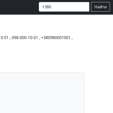
Найти
10 01
,
098-000-10-01
,
+380980001001
,