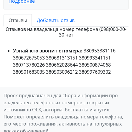
Подробнее
Отзывы
Добавить отзыв
Отзывов на владельца номер телефона (098)000-20-
30 нет
Узнай кто звонит с номера:
380953381116
380672675053
380681313151
380993341151
380713780226
380662028644
380500874068
380501683035
380503096212
380997609302
Проєк предназначен для сбора информации про
владельцев телефонных номеров с открытых
источников OLX, авториа, бесплатка и других.
Поможет определить владельца номера телефона,
его место проживания, активность на популярных
досках объявлений.