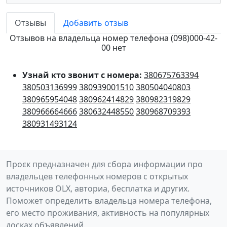
Отзывы
Добавить отзыв
Отзывов на владельца номер телефона (098)000-42-
00 нет
Узнай кто звонит с номера:
380675763394
380503136999
380939001510
380504040803
380965954048
380962414829
380982319829
380966664666
380632448550
380968709393
380931493124
Проєк предназначен для сбора информации про
владельцев телефонных номеров с открытых
источников OLX, авториа, бесплатка и других.
Поможет определить владельца номера телефона,
его место проживания, активность на популярных
досках объявлений.